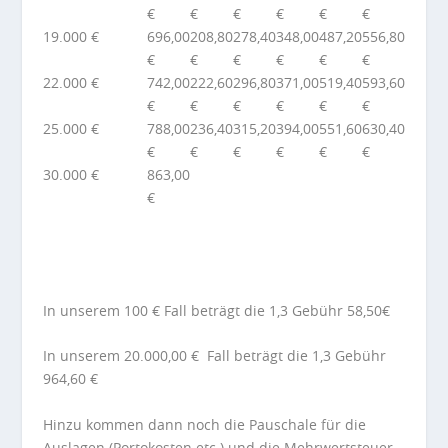
€
€
€
€
€
€
19.000 €
696,00
208,80
278,40
348,00
487,20
556,80
€
€
€
€
€
€
22.000 €
742,00
222,60
296,80
371,00
519,40
593,60
€
€
€
€
€
€
25.000 €
788,00
236,40
315,20
394,00
551,60
630,40
€
€
€
€
€
€
30.000 €
863,00
€
In unserem 100 € Fall beträgt die 1,3 Gebühr 58,50€
In unserem 20.000,00 € Fall beträgt die 1,3 Gebühr
964,60 €
Hinzu kommen dann noch die Pauschale für die
Auslagen (Portokosten etc.) und die Mehrwertsteuer.