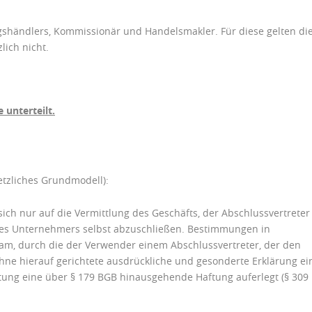
gshändlers, Kommissionär und Handelsmakler. Für diese gelten di
lich nicht.
 unterteilt.
etzliches Grundmodell):
sich nur auf die Vermittlung des Geschäfts, der Abschlussvertreter 
des Unternehmers selbst abzuschließen. Bestimmungen in
m, durch die der Verwender einem Abschlussvertreter, der den
 ohne hierauf gerichtete ausdrückliche und gesonderte Erklärung ei
etung eine über § 179 BGB hinausgehende Haftung auferlegt (§ 309 