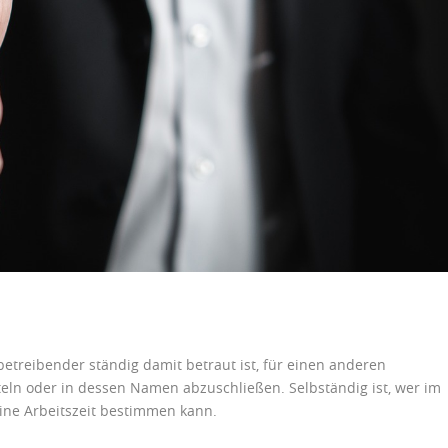
betreibender ständig damit betraut ist, für einen anderen
ln oder in dessen Namen abzuschließen. Selbständig ist, wer im
eine Arbeitszeit bestimmen kann.