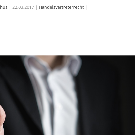
ehus
|
22.03.2017
|
Handelsvertreterrecht
|