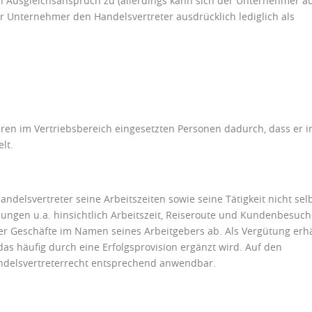
n Ausgleichsanspruch zu (allerdings kann sich der Unternehmer a
 Unternehmer den Handelsvertreter ausdrücklich lediglich als
ren im Vertriebsbereich eingesetzten Personen dadurch, dass er i
lt.
elsvertreter seine Arbeitszeiten sowie seine Tätigkeit nicht sel
isungen u.a. hinsichtlich Arbeitszeit, Reiseroute und Kundenbesuc
llter Geschäfte im Namen seines Arbeitgebers ab. Als Vergütung erhä
 das häufig durch eine Erfolgsprovision ergänzt wird. Auf den
andelsvertreterrecht entsprechend anwendbar.