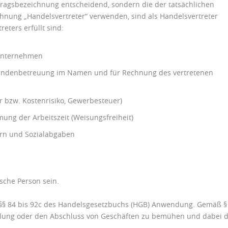
rtragsbezeichnung entscheidend, sondern die der tatsächlichen
hnung „Handelsvertreter“ verwenden, sind als Handelsvertreter
ters erfüllt sind:
 Unternehmen
Kundenbetreuung im Namen und für Rechnung des vertretenen
 bzw. Kostenrisiko, Gewerbesteuer)
mung der Arbeitszeit (Weisungsfreiheit)
ern und Sozialabgaben
ische Person sein.
n §§ 84 bis 92c des Handelsgesetzbuchs (HGB) Anwendung. Gemäß §
ttlung oder den Abschluss von Geschäften zu bemühen und dabei d