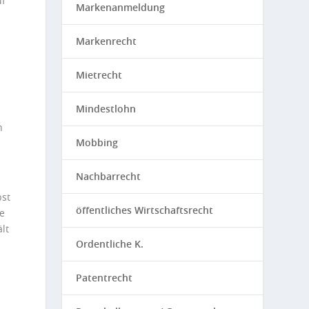
uf
Markenanmeldung
Markenrecht
Mietrecht
Mindestlohn
n
Mobbing
Nachbarrecht
bst
öffentliches Wirtschaftsrecht
he
lt
Ordentliche K.
Patentrecht