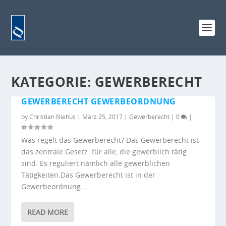
KATEGORIE:
GEWERBERECHT
GEWERBERECHT GEWERBEORDNUNG
by
Christian Niehus
|
März 25, 2017
|
Gewerberecht
|
0
|
Was regelt das Gewerberecht? Das Gewerberecht ist
das zentrale Gesetz für alle, die gewerblich tätig
sind. Es reguliert nämlich alle gewerblichen
Tätigkeiten.Das Gewerberecht ist in der
Gewerbeordnung...
READ MORE